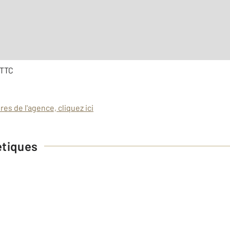
e à régularisation annuelle
 TTC
es de l'agence, cliquez ici
étiques