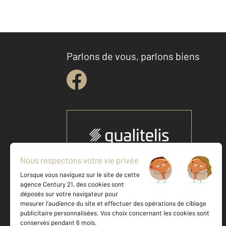
Parlons de vous, parlons biens
Votre agence est notée
Achat
Location
Vente
Gestion
9,2
/
10
8,2/10