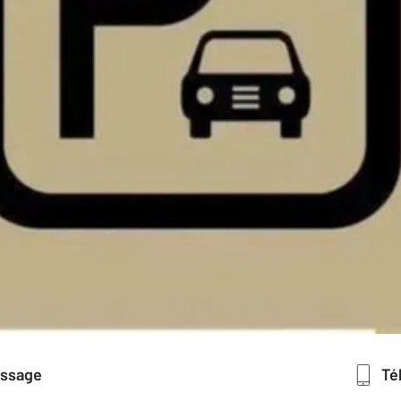
essage
T