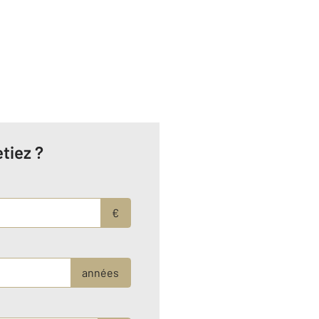
tiez ?
€
années