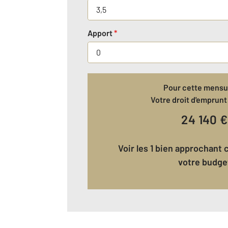
Apport
*
Pour cette mensua
Votre droit d'emprunt 
24 140
€
Voir les 1 bien approchant correspondant à
votre budge