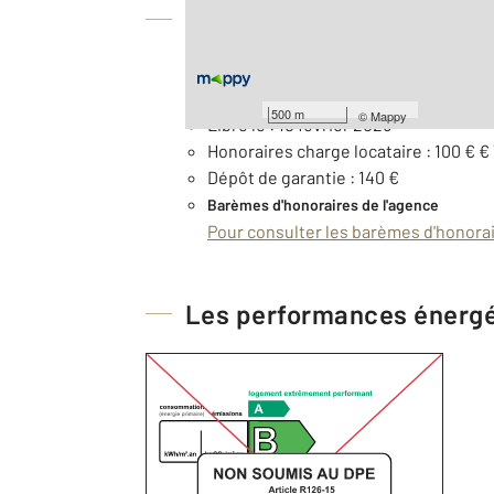
À savoir
Loyer de base : 90 € par mois
Provision pour charges : 50 €, soumis
500 m
©
Mappy
Libre le : 10 février 2026
Honoraires charge locataire : 100 € €
Dépôt de garantie : 140 €
Barèmes d'honoraires de l'agence
Pour consulter les barèmes d'honorair
Les performances énerg